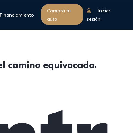
Comprá tu
Iniciar
Financiamiento
auto
sesión
 el camino equivocado.