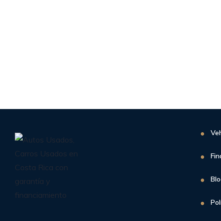
Veh
Fin
Bl
Pol