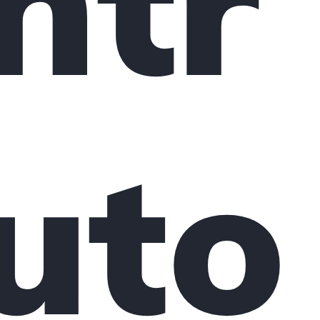
ntr
uto