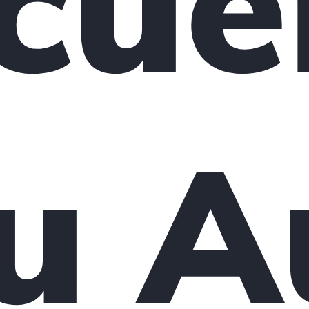
cue
su A